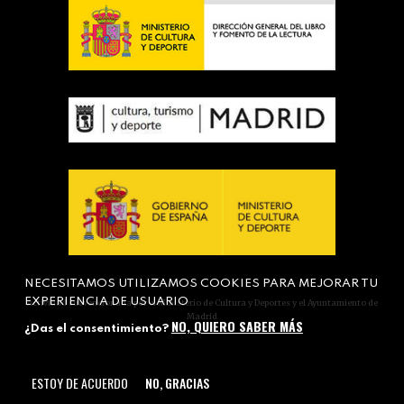
NECESITAMOS UTILIZAMOS COOKIES PARA MEJORAR TU
EXPERIENCIA DE USUARIO
Actividad subvencionada por el Ministerio de Cultura y Deportes y el Ayuntamiento de
Madrid
NO, QUIERO SABER MÁS
¿Das el consentimiento?
ESTOY DE ACUERDO
NO, GRACIAS