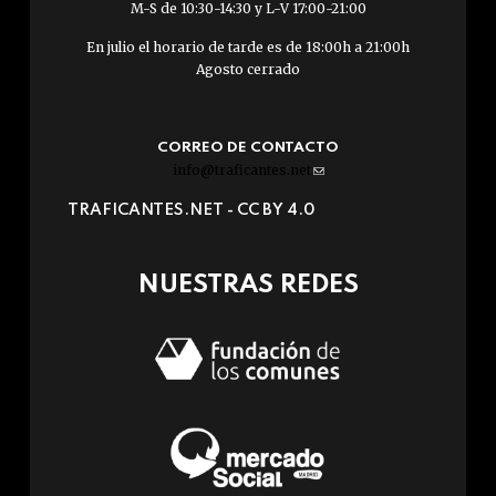
M-S de 10:30-14:30 y L-V 17:00-21:00
En julio el horario de tarde es de 18:00h a 21:00h
Agosto cerrado
CORREO DE CONTACTO
info@traficantes.net
(link
sends
TRAFICANTES.NET -
CC BY 4.0
e-
mail)
NUESTRAS REDES