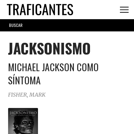
Skip
to
main
SEARCH
content
FORM
JACKSONISMO
MICHAEL JACKSON COMO
SÍNTOMA
FISHER, MARK