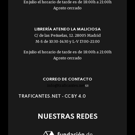
En julio el horario de tarde es de 18:00h a 21:00h
Agosto cerrado
LIBRERÍA ATENEO LA MALICIOSA
C/ de las Peñuelas, 12. 28005 Madrid
M-S de 10:30-14:30 y L-V 17:00-21:00
En julio el horario de tarde es de 18:00h a 21:00h
Agosto cerrado
CORREO DE CONTACTO
info@traficantes.net
(link
sends
TRAFICANTES.NET -
CC BY 4.0
e-
mail)
NUESTRAS REDES