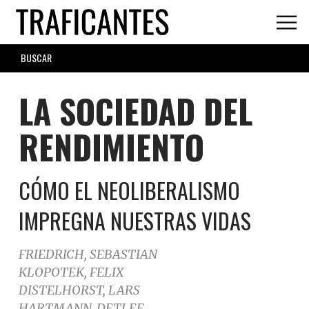
Skip
to
main
SEARCH
content
FORM
LA SOCIEDAD DEL
RENDIMIENTO
CÓMO EL NEOLIBERALISMO
IMPREGNA NUESTRAS VIDAS
FRIEDRICH, SEBASTIAN
KLOPOTEK, FELIX
DISTELHORST, LARS
HARTMANN, DETLEF