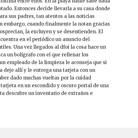
 intima entre ellos. En la playa nadie sabe nada
notado. Entonces decide llevarla a su casa donde
ra sus padres, tan atentos a las noticias
sin embargo, cuando finalmente la notan gracias
osprecian, la excluyen y se desentienden. El
cuentra en el periódico un anuncio del
les. Una vez llegados al dfoi la cosa hace un
sca un bolígrafo con el que rellenar los
un empleado de la limpieza le aconseja que si
a deje allí y le entrega una tarjeta con un
ber dado muchas vueltas por la cuidad
 tarjeta en un escondido y oscuro portal de una
rta descubre un inventario de extraños e