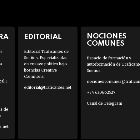
NOCIONES
RA
EDITORIAL
COMUNES
de
Editorial Traficantes de
Sueños. Especializadas
Espacio de formación y
a
en ensayo político bajo
autoformación de Traficant
licencias Creative
Sueños.
Commons.
al 3
nocionescomunes@traficant
editorial@traficantes.net
+34 630662527
Canal de Telegram
es de
h
s.net