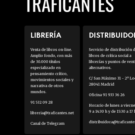
LIBRERÍA
DISTRIBUIDO
Venta de libros on-line.
Servicio de distribución 
Amplio fondo, con más
libros de crítica social a
de 30.000 títulos
librerías y puntos de vent
especializado en
alternativos.
pensamiento crítico,
C/ San Máximo 31 - 2º Loc
movimientos sociales y
28041 Madrid
narrativa de otros
mundos.
Oficina 91 933 36 26
91 532 09 28
Horario de lunes a viern
9 a 14:30 h y de 15:30 a 17 
libreria@traficantes.net
distribuidora@traficante
Canal de Telegram