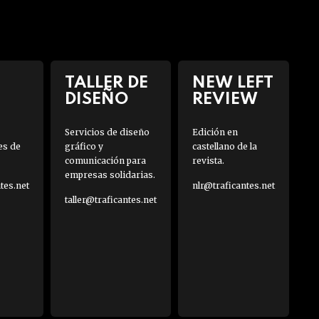
TALLER DE
NEW LEFT
DISEÑO
REVIEW
Servicios de diseño
Edición en
es de
gráfico y
castellano de la
comunicación para
revista.
empresas solidarias.
es.net
nlr@traficantes.net
taller@traficantes.net