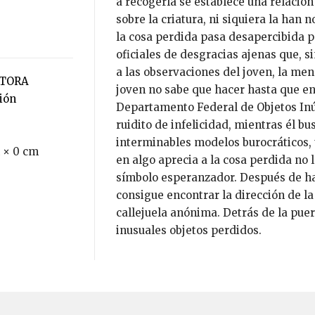
a recogerla se establece una relación
sobre la criatura, ni siquiera la han 
la cosa perdida pasa desapercibida pa
oficiales de desgracias ajenas que, 
a las observaciones del joven, la men
ITORA
joven no sabe que hacer hasta que en
ción
Departamento Federal de Objetos Inúti
ruidito de infelicidad, mientras él bu
interminables modelos burocráticos, 
 × 0 cm
en algo aprecia a la cosa perdida no l
símbolo esperanzador. Después de ha
consigue encontrar la dirección de la
callejuela anónima. Detrás de la pue
inusuales objetos perdidos.