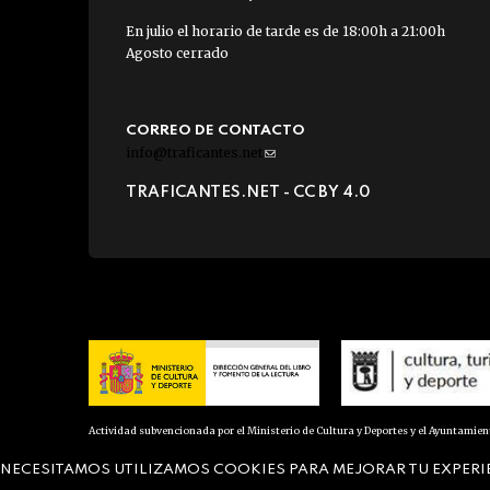
En julio el horario de tarde es de 18:00h a 21:00h
Agosto cerrado
CORREO DE CONTACTO
info@traficantes.net
(link
sends
TRAFICANTES.NET -
CC BY 4.0
e-
mail)
Actividad subvencionada por el Ministerio de Cultura y Deportes y el Ayuntamie
NECESITAMOS UTILIZAMOS COOKIES PARA MEJORAR TU EXPERI