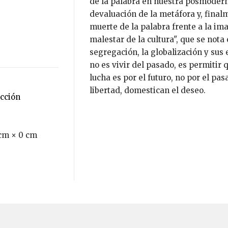
de la palabra en nuestra posmodernida
devaluación de la metáfora y, final
muerte de la palabra frente a la im
malestar de la cultura", que se not
segregación, la globalización y sus
no es vivir del pasado, es permitir 
lucha es por el futuro, no por el pas
libertad, domestican el deseo.
ección
cm × 0 cm