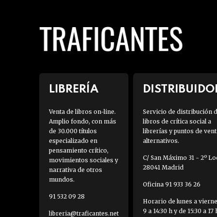
LIBRERÍA
DISTRIBUIDO
Venta de libros on-line.
Servicio de distribución 
Amplio fondo, con más
libros de crítica social a
de 30.000 títulos
librerías y puntos de vent
especializado en
alternativos.
pensamiento crítico,
C/ San Máximo 31 - 2º Loc
movimientos sociales y
28041 Madrid
narrativa de otros
mundos.
Oficina 91 933 36 26
91 532 09 28
Horario de lunes a viern
9 a 14:30 h y de 15:30 a 17 
libreria@traficantes.net