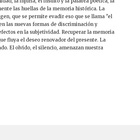
d, la injuria, el insulto y la palabra poética, la
mente las huellas de la memoria histórica. La
agen, que se permite evadir eso que se llama "el
a en las nuevas formas de discriminación y
 efectos en la subjetividad. Recuperar la memoria
que fluya el deseo renovador del presente. La
ado. El olvido, el silencio, amenazan nuestra