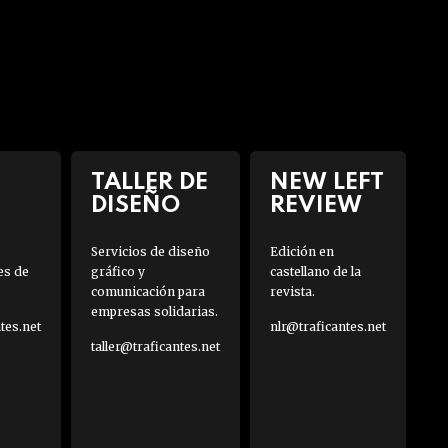
TALLER DE
NEW LEFT
DISEÑO
REVIEW
Servicios de diseño
Edición en
es de
gráfico y
castellano de la
comunicación para
revista.
empresas solidarias.
es.net
nlr@traficantes.net
taller@traficantes.net