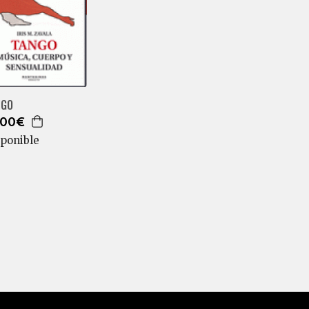
NGO
,00€
sponible