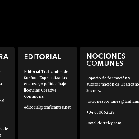
NOCIONES
RA
EDITORIAL
COMUNES
de
Editorial Traficantes de
Sueños. Especializadas
Espacio de formación y
a
en ensayo político bajo
autoformación de Traficant
licencias Creative
Sueños.
Commons.
al 3
nocionescomunes@traficant
editorial@traficantes.net
+34 630662527
Canal de Telegram
es de
h