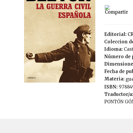
Editorial:
C
Coleccion de
Idioma:
Cas
Número de 
Dimensione
Fecha de pu
Materia:
gue
ISBN:
9788
Traductor/a
PONTÓN GÓ