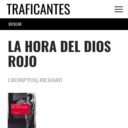
Skip
to
main
SEARCH
content
FORM
LA HORA DEL DIOS
ROJO
CROMPTON, RICHARD