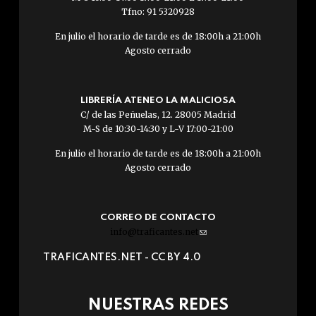
Tfno: 91 5320928
En julio el horario de tarde es de 18:00h a 21:00h
Agosto cerrado
LIBRERÍA ATENEO LA MALICIOSA
C/ de las Peñuelas, 12. 28005 Madrid
M-S de 10:30-14:30 y L-V 17:00-21:00
En julio el horario de tarde es de 18:00h a 21:00h
Agosto cerrado
CORREO DE CONTACTO
info@traficantes.net
(link
sends
TRAFICANTES.NET -
CC BY 4.0
e-
mail)
NUESTRAS REDES