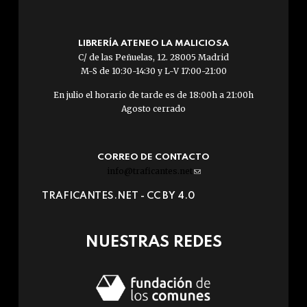
LIBRERÍA ATENEO LA MALICIOSA
C/ de las Peñuelas, 12. 28005 Madrid
M-S de 10:30-14:30 y L-V 17:00-21:00
En julio el horario de tarde es de 18:00h a 21:00h
Agosto cerrado
CORREO DE CONTACTO
info@traficantes.net
(link
sends
TRAFICANTES.NET -
CC BY 4.0
e-
mail)
NUESTRAS REDES