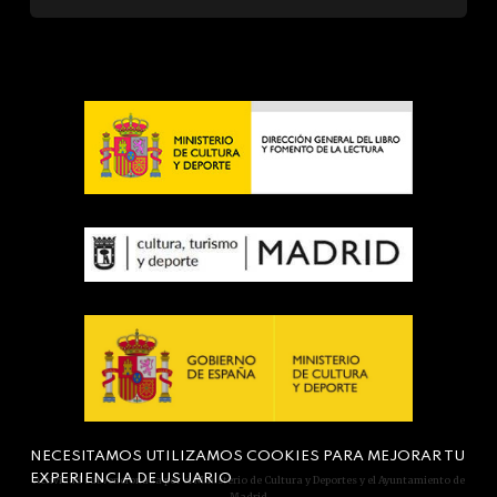
NECESITAMOS UTILIZAMOS COOKIES PARA MEJORAR TU
EXPERIENCIA DE USUARIO
Actividad subvencionada por el Ministerio de Cultura y Deportes y el Ayuntamiento de
Madrid