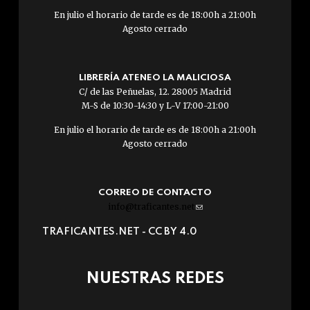
En julio el horario de tarde es de 18:00h a 21:00h
Agosto cerrado
LIBRERÍA ATENEO LA MALICIOSA
C/ de las Peñuelas, 12. 28005 Madrid
M-S de 10:30-14:30 y L-V 17:00-21:00
En julio el horario de tarde es de 18:00h a 21:00h
Agosto cerrado
CORREO DE CONTACTO
info@traficantes.net
(link
sends
TRAFICANTES.NET -
CC BY 4.0
e-
mail)
NUESTRAS REDES