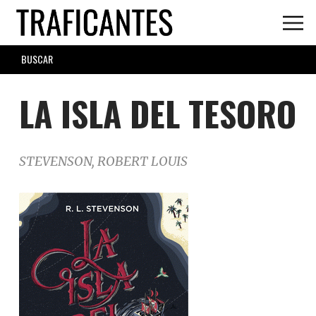
Skip
to
main
SEARCH
content
FORM
LA ISLA DEL TESORO
STEVENSON, ROBERT LOUIS