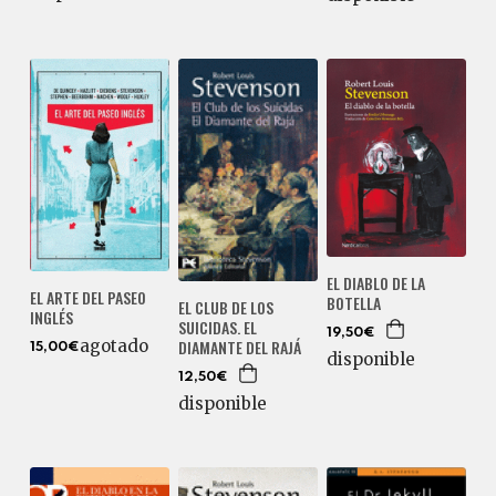
EL DIABLO DE LA
EL ARTE DEL PASEO
BOTELLA
EL CLUB DE LOS
INGLÉS
SUICIDAS. EL
19,50€
agotado
DIAMANTE DEL RAJÁ
15,00€
disponible
12,50€
disponible