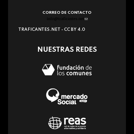
CORREO DE CONTACTO
info@traficantes.net
(link
sends
TRAFICANTES.NET -
CC BY 4.0
e-
mail)
NUESTRAS REDES