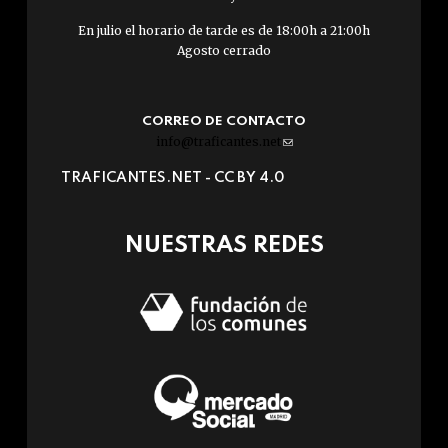
En julio el horario de tarde es de 18:00h a 21:00h
Agosto cerrado
CORREO DE CONTACTO
info@traficantes.net
(link
sends
TRAFICANTES.NET -
CC BY 4.0
e-
mail)
NUESTRAS REDES