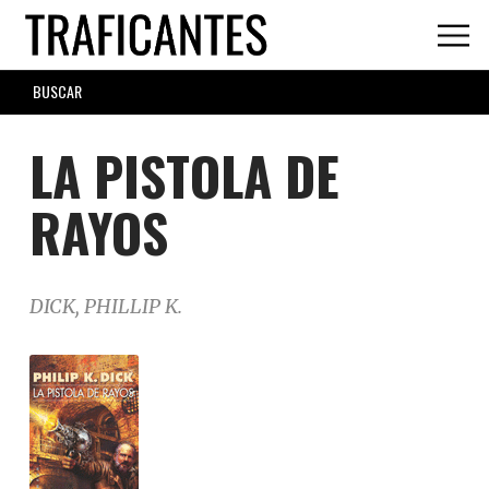
Skip
to
main
SEARCH
content
FORM
LA PISTOLA DE
RAYOS
DICK, PHILLIP K.