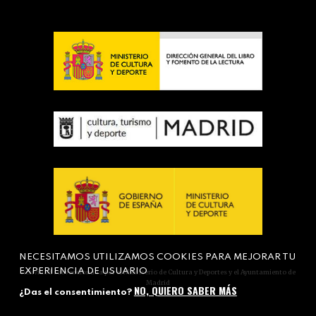
NECESITAMOS UTILIZAMOS COOKIES PARA MEJORAR TU
EXPERIENCIA DE USUARIO
Actividad subvencionada por el Ministerio de Cultura y Deportes y el Ayuntamiento de
Madrid
NO, QUIERO SABER MÁS
¿Das el consentimiento?