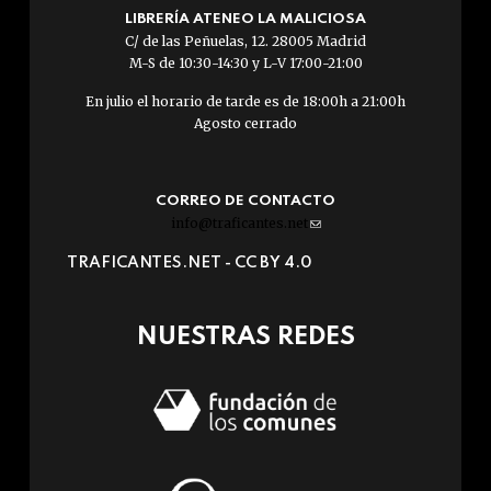
LIBRERÍA ATENEO LA MALICIOSA
C/ de las Peñuelas, 12. 28005 Madrid
M-S de 10:30-14:30 y L-V 17:00-21:00
En julio el horario de tarde es de 18:00h a 21:00h
Agosto cerrado
CORREO DE CONTACTO
info@traficantes.net
(link
sends
TRAFICANTES.NET -
CC BY 4.0
e-
mail)
NUESTRAS REDES