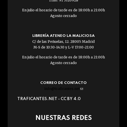
Tfno: 91 5320928
En julio el horario de tarde es de 18:00h a 21:00h
Agosto cerrado
LIBRERÍA ATENEO LA MALICIOSA
C/ de las Peñuelas, 12. 28005 Madrid
M-S de 10:30-14:30 y L-V 17:00-21:00
En julio el horario de tarde es de 18:00h a 21:00h
Agosto cerrado
CORREO DE CONTACTO
info@traficantes.net
(link
sends
TRAFICANTES.NET -
CC BY 4.0
e-
mail)
NUESTRAS REDES