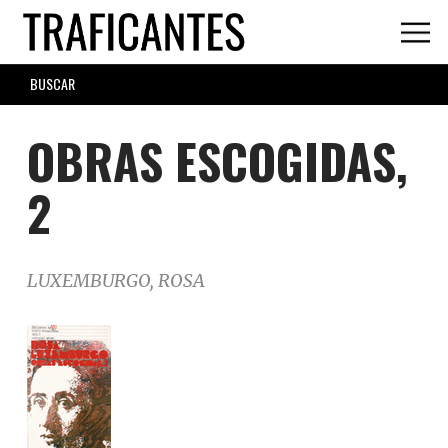
Skip
to
main
SEARCH
content
FORM
OBRAS ESCOGIDAS,
2
LUXEMBURGO, ROSA