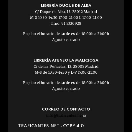
LIBRERÍA DUQUE DE ALBA
C/ Duque de Alba, 13. 28012 Madrid
M-S 10.30-14.30 17.00-21.00 L 17.00-21.00
Tfno: 91 5320928
En julio el horario de tarde es de 18:00h a 21:00h
Agosto cerrado
LIBRERÍA ATENEO LA MALICIOSA
C/ de las Peñuelas, 12. 28005 Madrid
M-S de 10:30-14:30 y L-V 17:00-21:00
En julio el horario de tarde es de 18:00h a 21:00h
Agosto cerrado
CORREO DE CONTACTO
info@traficantes.net
(link
sends
TRAFICANTES.NET -
CC BY 4.0
e-