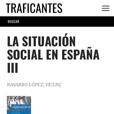
Skip
to
main
SEARCH
content
FORM
LA SITUACIÓN
SOCIAL EN ESPAÑA
III
NAVARRO LÓPEZ, VICENÇ