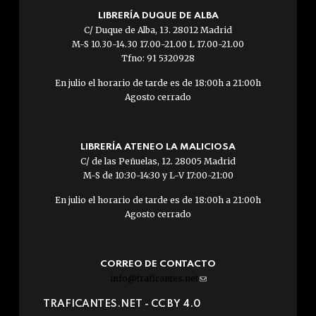
LIBRERÍA DUQUE DE ALBA
C/ Duque de Alba, 13. 28012 Madrid
M-S 10.30-14.30 17.00-21.00 L 17.00-21.00
Tfno: 91 5320928
En julio el horario de tarde es de 18:00h a 21:00h
Agosto cerrado
LIBRERÍA ATENEO LA MALICIOSA
C/ de las Peñuelas, 12. 28005 Madrid
M-S de 10:30-14:30 y L-V 17:00-21:00
En julio el horario de tarde es de 18:00h a 21:00h
Agosto cerrado
CORREO DE CONTACTO
info@traficantes.net
(link
sends
TRAFICANTES.NET -
CC BY 4.0
e-