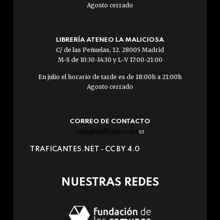
Agosto cerrado
LIBRERÍA ATENEO LA MALICIOSA
C/ de las Peñuelas, 12. 28005 Madrid
M-S de 10:30-14:30 y L-V 17:00-21:00
En julio el horario de tarde es de 18:00h a 21:00h
Agosto cerrado
CORREO DE CONTACTO
info@traficantes.net
(link
sends
TRAFICANTES.NET -
CC BY 4.0
e-
mail)
NUESTRAS REDES