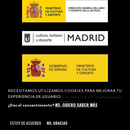
NECESITAMOS UTILIZAMOS COOKIES PARA MEJORAR TU
EXPERIENCIA DE USUARIO
Actividad subvencionada por el Ministerio de Cultura y Deportes y el Ayuntamiento de
Madrid
NO, QUIERO SABER MÁS
¿Das el consentimiento?
ESTOY DE ACUERDO
NO, GRACIAS