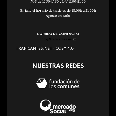
M-S de 10:30-14:30 y L-V 17:00-21:00
En julio el horario de tarde es de 18:00h a 21:00h
Agosto cerrado
CORREO DE CONTACTO
info@traficantes.net
(link
sends
TRAFICANTES.NET -
CC BY 4.0
e-
mail)
NUESTRAS REDES