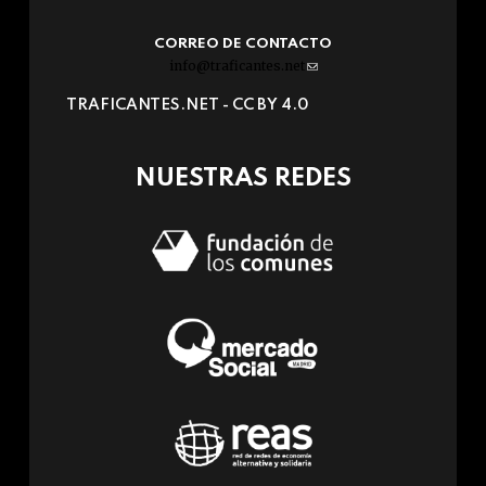
CORREO DE CONTACTO
info@traficantes.net
(link
sends
TRAFICANTES.NET -
CC BY 4.0
e-
mail)
NUESTRAS REDES