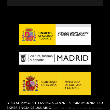
NECESITAMOS UTILIZAMOS COOKIES PARA MEJORAR TU
EXPERIENCIA DE USUARIO
Actividad subvencionada por el Ministerio de Cultura y Deportes y el Ayuntamiento de