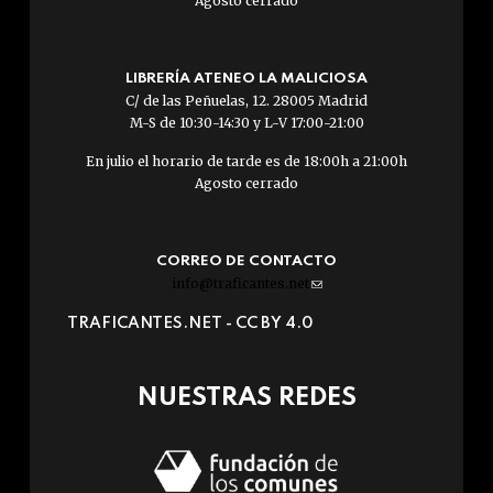
Agosto cerrado
LIBRERÍA ATENEO LA MALICIOSA
C/ de las Peñuelas, 12. 28005 Madrid
M-S de 10:30-14:30 y L-V 17:00-21:00
En julio el horario de tarde es de 18:00h a 21:00h
Agosto cerrado
CORREO DE CONTACTO
info@traficantes.net
(link
sends
TRAFICANTES.NET -
CC BY 4.0
e-
mail)
NUESTRAS REDES