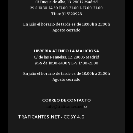
C/ Duque de Alba, 13. 28012 Madrid
M-S 10.30-14.30 17.00-21.00 L 17.00-21.00
Tfno: 91 5320928
En julio el horario de tarde es de 18:00h a 21:00h
Agosto cerrado
LIBRERÍA ATENEO LA MALICIOSA
C/ de las Peñuelas, 12. 28005 Madrid
M-S de 10:30-14:30 y L-V 17:00-21:00
En julio el horario de tarde es de 18:00h a 21:00h
Agosto cerrado
CORREO DE CONTACTO
info@traficantes.net
(link
sends
TRAFICANTES.NET -
CC BY 4.0
e-
mail)