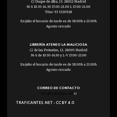
C/ Duque de Alba, 13. 28012 Madrid
M-S 10.30-14.30 17.00-21.00 L 17.00-21.00
Tfno: 91 5320928
En julio el horario de tarde es de 18:00h a 21:00h
Agosto cerrado
LIBRERÍA ATENEO LA MALICIOSA
C/ de las Peñuelas, 12. 28005 Madrid
M-S de 10:30-14:30 y L-V 17:00-21:00
En julio el horario de tarde es de 18:00h a 21:00h
Agosto cerrado
CORREO DE CONTACTO
info@traficantes.net
(link
sends
TRAFICANTES.NET -
CC BY 4.0
e-
mail)