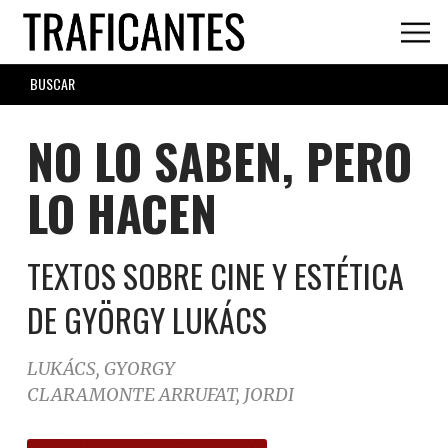
Skip
to
main
SEARCH
content
FORM
NO LO SABEN, PERO
LO HACEN
TEXTOS SOBRE CINE Y ESTÉTICA
DE GYÖRGY LUKÁCS
LUKÁCS, GYORGY
CLARAMONTE ARRUFAT, JORDI