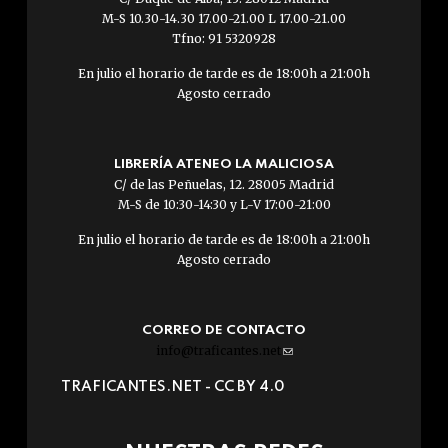
M-S 10.30-14.30 17.00-21.00 L 17.00-21.00
Tfno: 91 5320928
En julio el horario de tarde es de 18:00h a 21:00h
Agosto cerrado
LIBRERÍA ATENEO LA MALICIOSA
C/ de las Peñuelas, 12. 28005 Madrid
M-S de 10:30-14:30 y L-V 17:00-21:00
En julio el horario de tarde es de 18:00h a 21:00h
Agosto cerrado
CORREO DE CONTACTO
info@traficantes.net
(link
sends
TRAFICANTES.NET -
CC BY 4.0
e-
mail)