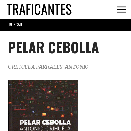
Skip
to
main
SEARCH
content
FORM
PELAR CEBOLLA
ORIHUELA PARRALES, ANTONIO