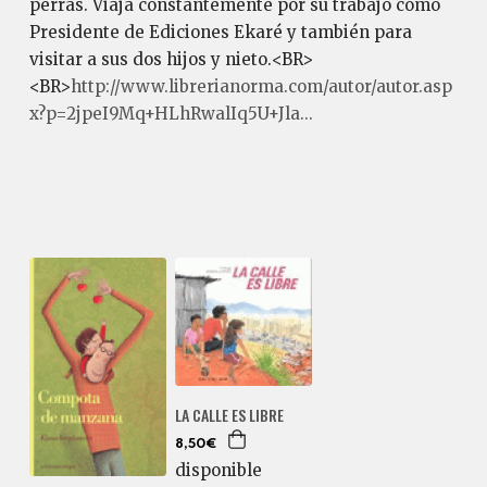
perras. Viaja constantemente por su trabajo como
Presidente de Ediciones Ekaré y también para
visitar a sus dos hijos y nieto.<BR>
<BR>
http://www.librerianorma.com/autor/autor.asp
x?p=2jpeI9Mq+HLhRwalIq5U+Jla...
LA CALLE ES LIBRE
8,50€
disponible