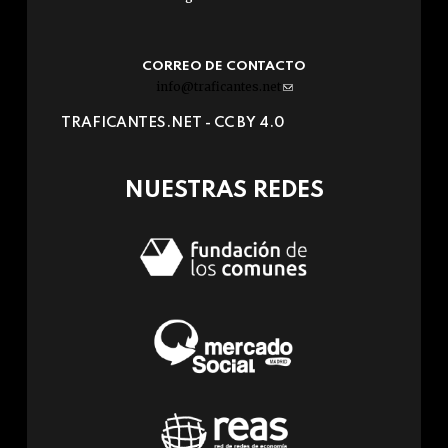
CORREO DE CONTACTO
info@traficantes.net
(link
sends
TRAFICANTES.NET -
CC BY 4.0
e-
mail)
NUESTRAS REDES