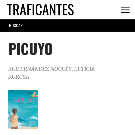
Skip
to
main
SEARCH
content
FORM
PICUYO
RUIFERNÁNDEZ NOGUÉS, LETICIA
KURUSA