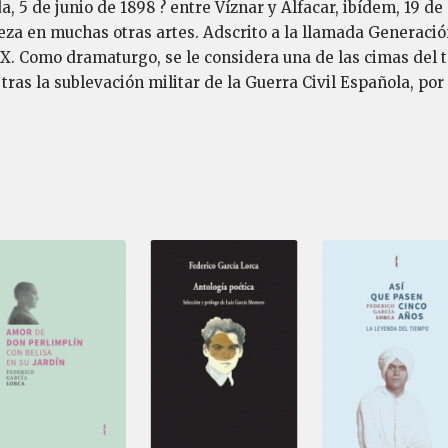
 5 de junio de 1898 ? entre Víznar y Alfacar, ibídem, 19 de
za en muchas otras artes. Adscrito a la llamada Generación
XX. Como dramaturgo, se le considera una de las cimas del te
ras la sublevación militar de la Guerra Civil Española, por 