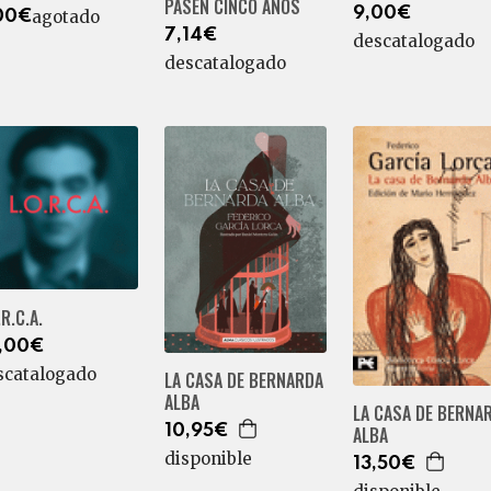
PASEN CINCO AÑOS
9,00€
agotado
00€
7,14€
descatalogado
descatalogado
.R.C.A.
,00€
scatalogado
LA CASA DE BERNARDA
ALBA
LA CASA DE BERNA
10,95€
ALBA
disponible
13,50€