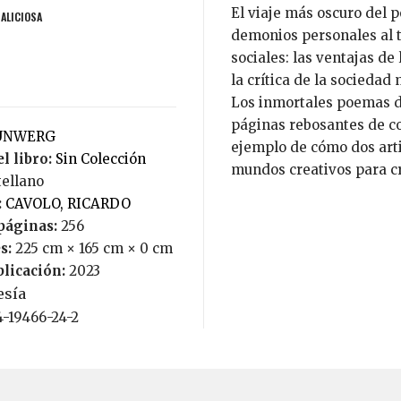
El viaje más oscuro del p
MALICIOSA
demonios personales al 
sociales: las ventajas de 
la crítica de la socieda
Los inmortales poemas d
páginas rebosantes de c
LUNWERG
ejemplo de cómo dos art
l libro:
Sin Colección
mundos creativos para cr
tellano
:
CAVOLO, RICARDO
páginas:
256
s:
225 cm × 165 cm × 0 cm
blicación:
2023
esía
4-19466-24-2