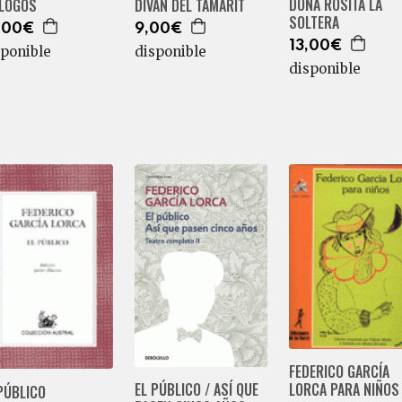
DOÑA ROSITA LA
ÁLOGOS
DIVÁN DEL TAMARIT
SOLTERA
,00€
9,00€
13,00€
sponible
disponible
disponible
FEDERICO GARCÍA
LORCA PARA NIÑOS
EL PÚBLICO / ASÍ QUE
PÚBLICO