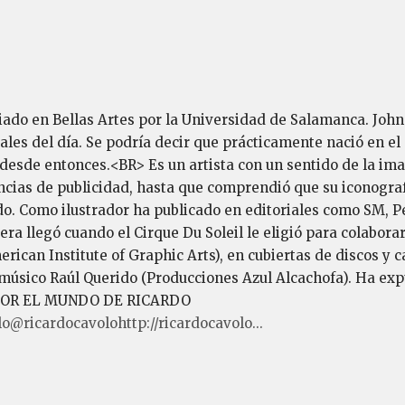
o en Bellas Artes por la Universidad de Salamanca. Johnn
s del día. Se podría decir que prácticamente nació en el e
o desde entonces.<BR> Es un artista con un sentido de la im
ias de publicidad, hasta que comprendió que su iconografí
. Como ilustrador ha publicado en editoriales como SM, Per
rera llegó cuando el Cirque Du Soleil le eligió para colabor
rican Institute of Graphic Arts), en cubiertas de discos y 
l músico Raúl Querido (Producciones Azul Alcachofa). Ha ex
MEJOR EL MUNDO DE RICARDO
@ricardocavolohttp://ricardocavolo...