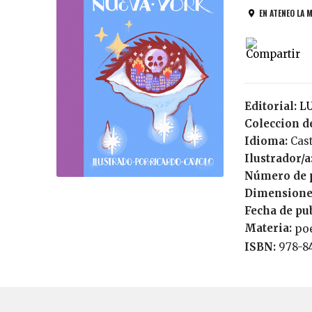
EN ATENEO LA 
Editorial:
Coleccion de
Idioma:
Cas
Ilustrador/a
Número de 
Dimensione
Fecha de pu
Materia:
po
ISBN:
978-8