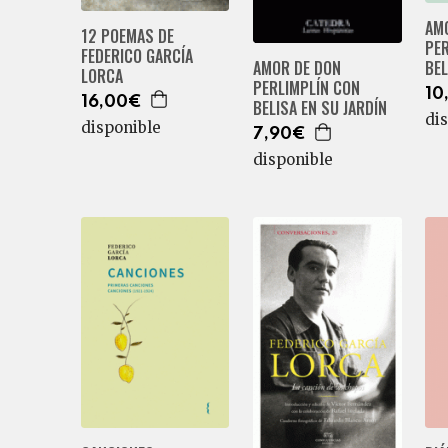
AM
12 POEMAS DE
PE
FEDERICO GARCÍA
AMOR DE DON
BEL
LORCA
PERLIMPLÍN CON
10
16,00€
BELISA EN SU JARDÍN
di
disponible
7,90€
disponible