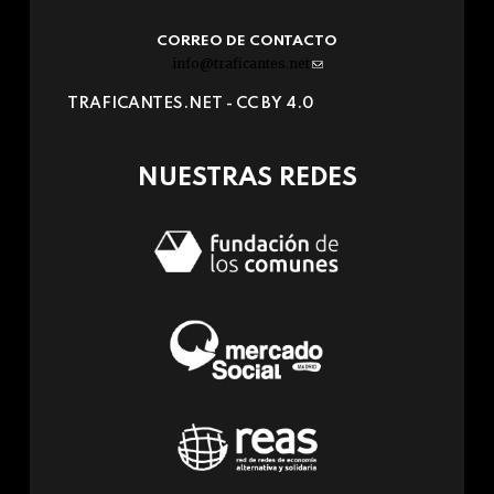
CORREO DE CONTACTO
info@traficantes.net
(link
sends
TRAFICANTES.NET -
CC BY 4.0
e-
mail)
NUESTRAS REDES