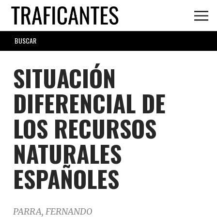
Skip
to
main
SEARCH
content
FORM
SITUACIÓN
DIFERENCIAL DE
LOS RECURSOS
NATURALES
ESPAÑOLES
PARRA, FERNANDO