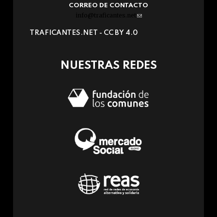
CORREO DE CONTACTO
info@traficantes.net
(link
sends
TRAFICANTES.NET -
CC BY 4.0
e-
mail)
NUESTRAS REDES