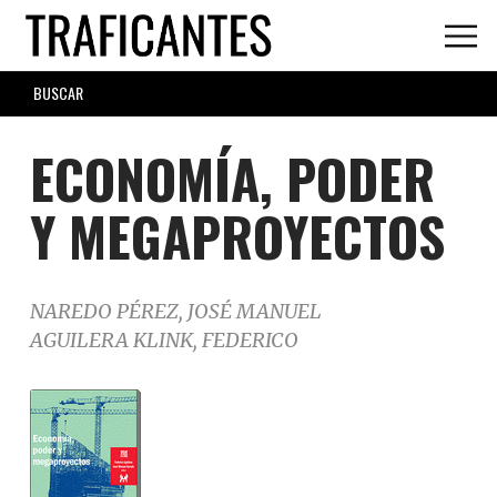
Skip
to
main
SEARCH
content
FORM
ECONOMÍA, PODER
Y MEGAPROYECTOS
NAREDO PÉREZ, JOSÉ MANUEL
AGUILERA KLINK, FEDERICO