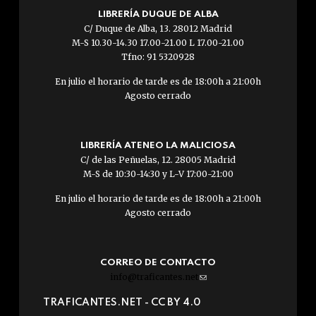
LIBRERÍA DUQUE DE ALBA
C/ Duque de Alba, 13. 28012 Madrid
M-S 10.30-14.30 17.00-21.00 L 17.00-21.00
Tfno: 91 5320928
En julio el horario de tarde es de 18:00h a 21:00h
Agosto cerrado
LIBRERÍA ATENEO LA MALICIOSA
C/ de las Peñuelas, 12. 28005 Madrid
M-S de 10:30-14:30 y L-V 17:00-21:00
En julio el horario de tarde es de 18:00h a 21:00h
Agosto cerrado
CORREO DE CONTACTO
info@traficantes.net
(link
sends
TRAFICANTES.NET -
CC BY 4.0
e-