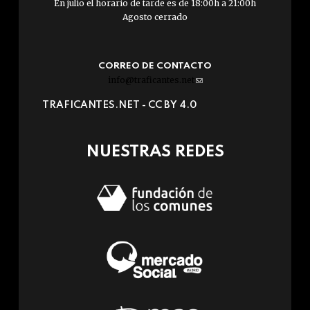
En julio el horario de tarde es de 18:00h a 21:00h
Agosto cerrado
CORREO DE CONTACTO
info@traficantes.net
(link
sends
TRAFICANTES.NET -
CC BY 4.0
e-
mail)
NUESTRAS REDES