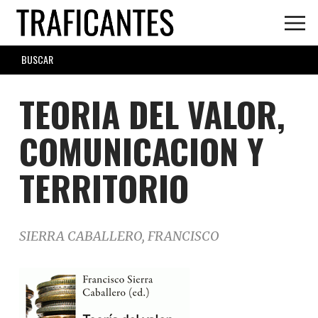
Skip
to
main
SEARCH
content
FORM
TEORIA DEL VALOR,
COMUNICACION Y
TERRITORIO
SIERRA CABALLERO, FRANCISCO