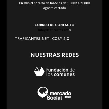
En julio el horario de tarde es de 18:00h a 21:00h
Agosto cerrado
CORREO DE CONTACTO
info@traficantes.net
(link
sends
TRAFICANTES.NET -
CC BY 4.0
e-
mail)
NUESTRAS REDES