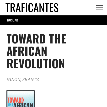
Skip
to
main
SEARCH
content
FORM
TOWARD THE
AFRICAN
REVOLUTION
FANON, FRANTZ