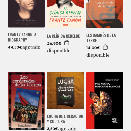
FRANTZ FANON, A
LES DAMNÉS DE LA
LA CLÍNICA REBELDE
BIOGRAPHY
TERRE
26,90€
agotado
44,50€
14,00€
disponible
disponible
LUCHA DE LIBERACIÓN
Y CULTURA
agotado
3,50€