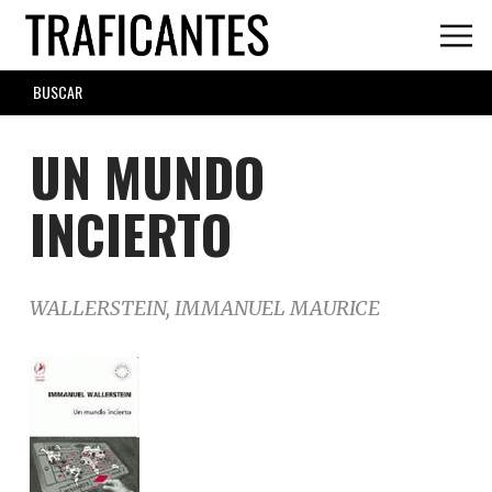
Skip
to
main
SEARCH
content
FORM
UN MUNDO
INCIERTO
WALLERSTEIN, IMMANUEL MAURICE