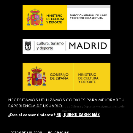
NECESITAMOS UTILIZAMOS COOKIES PARA MEJORAR TU
EXPERIENCIA DE USUARIO
Actividad subvencionada por el Ministerio de Cultura y Deportes y el Ayuntamiento de
Madrid
NO, QUIERO SABER MÁS
¿Das el consentimiento?
ESTOY DE ACUERDO
NO, GRACIAS