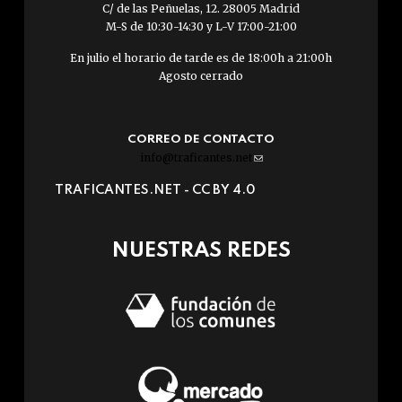
C/ de las Peñuelas, 12. 28005 Madrid
M-S de 10:30-14:30 y L-V 17:00-21:00
En julio el horario de tarde es de 18:00h a 21:00h
Agosto cerrado
CORREO DE CONTACTO
info@traficantes.net
(link
sends
TRAFICANTES.NET -
CC BY 4.0
e-
mail)
NUESTRAS REDES