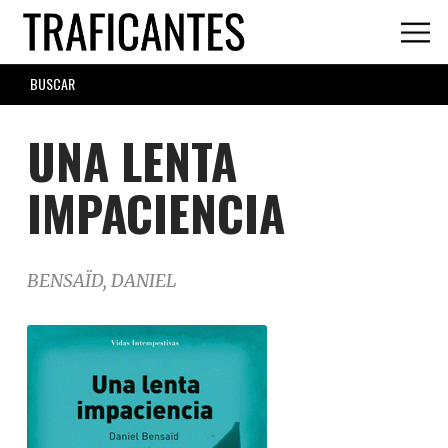
Skip
to
main
SEARCH
content
FORM
UNA LENTA
IMPACIENCIA
BENSAÏD, DANIEL