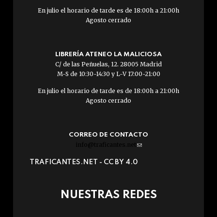
En julio el horario de tarde es de 18:00h a 21:00h
Agosto cerrado
LIBRERÍA ATENEO LA MALICIOSA
C/ de las Peñuelas, 12. 28005 Madrid
M-S de 10:30-14:30 y L-V 17:00-21:00
En julio el horario de tarde es de 18:00h a 21:00h
Agosto cerrado
CORREO DE CONTACTO
info@traficantes.net
(link
sends
TRAFICANTES.NET -
CC BY 4.0
e-
mail)
NUESTRAS REDES