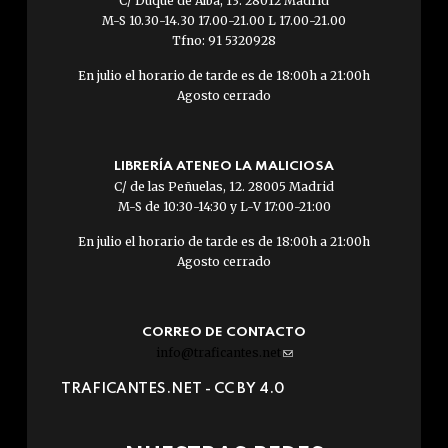
C/ Duque de Alba, 13. 28012 Madrid
M-S 10.30-14.30 17.00-21.00 L 17.00-21.00
Tfno: 91 5320928
En julio el horario de tarde es de 18:00h a 21:00h
Agosto cerrado
LIBRERÍA ATENEO LA MALICIOSA
C/ de las Peñuelas, 12. 28005 Madrid
M-S de 10:30-14:30 y L-V 17:00-21:00
En julio el horario de tarde es de 18:00h a 21:00h
Agosto cerrado
CORREO DE CONTACTO
info@traficantes.net
(link
sends
TRAFICANTES.NET -
CC BY 4.0
e-
mail)