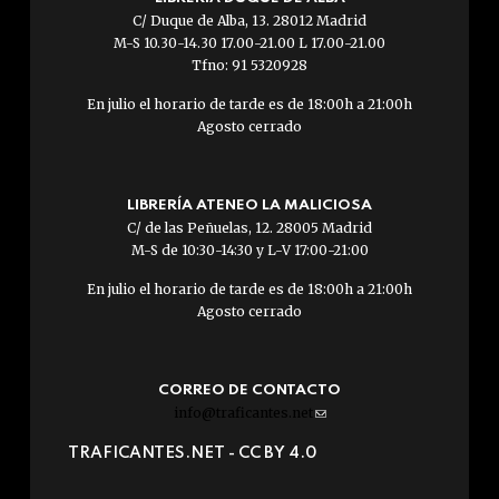
C/ Duque de Alba, 13. 28012 Madrid
M-S 10.30-14.30 17.00-21.00 L 17.00-21.00
Tfno: 91 5320928
En julio el horario de tarde es de 18:00h a 21:00h
Agosto cerrado
LIBRERÍA ATENEO LA MALICIOSA
C/ de las Peñuelas, 12. 28005 Madrid
M-S de 10:30-14:30 y L-V 17:00-21:00
En julio el horario de tarde es de 18:00h a 21:00h
Agosto cerrado
CORREO DE CONTACTO
info@traficantes.net
(link
sends
TRAFICANTES.NET -
CC BY 4.0
e-
mail)