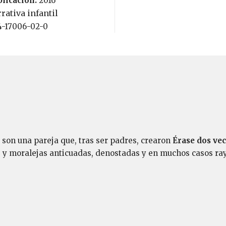
blicación:
2016
rativa infantil
84-17006-02-0
son una pareja que, tras ser padres, crearon
Érase dos vec
as y moralejas anticuadas, denostadas y en muchos casos ra