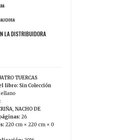
LBA
MALICIOSA
CUATRO TUERCAS
l libro:
Sin Colección
tellano
:
CRIÑA, NACHO DE
páginas:
26
s:
220 cm × 220 cm × 0