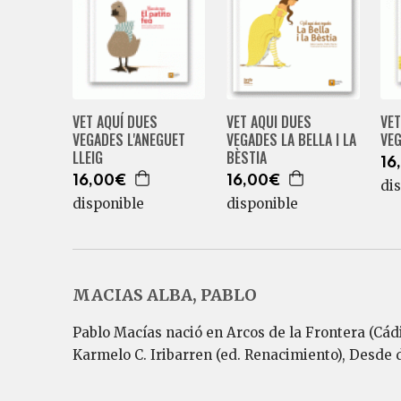
VET AQUÍ DUES
VET AQUI DUES
VET
VEGADES L'ANEGUET
VEGADES LA BELLA I LA
VE
LLEIG
BÈSTIA
16
16,00€
16,00€
di
disponible
disponible
MACIAS ALBA, PABLO
Pablo Macías nació en Arcos de la Frontera (Cádi
Karmelo C. Iribarren (ed. Renacimiento), Desde