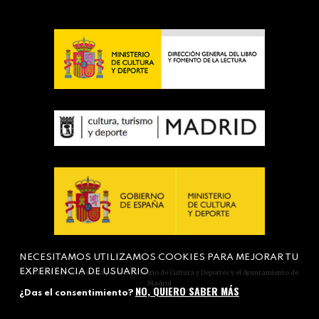
NECESITAMOS UTILIZAMOS COOKIES PARA MEJORAR TU
EXPERIENCIA DE USUARIO
Actividad subvencionada por el Ministerio de Cultura y Deportes y el Ayuntamiento de
Madrid
NO, QUIERO SABER MÁS
¿Das el consentimiento?