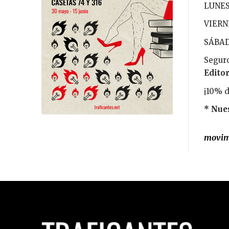
LUNES-
VIERNE
SÁBADO
Seguro
Editor
¡10% d
* Nues
movimi