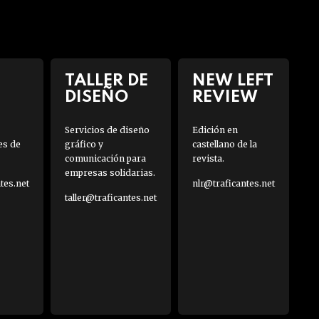
TALLER DE
NEW LEFT
DISEÑO
REVIEW
Servicios de diseño
Edición en
es de
gráfico y
castellano de la
comunicación para
revista.
empresas solidarias.
es.net
nlr@traficantes.net
taller@traficantes.net