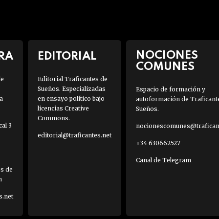
NOCIONES
RA
EDITORIAL
COMUNES
de
Editorial Traficantes de
Sueños. Especializadas
Espacio de formación y
a
en ensayo político bajo
autoformación de Traficant
licencias Creative
Sueños.
Commons.
al 3
nocionescomunes@traficant
editorial@traficantes.net
+34 630662527
Canal de Telegram
es de
h
s.net