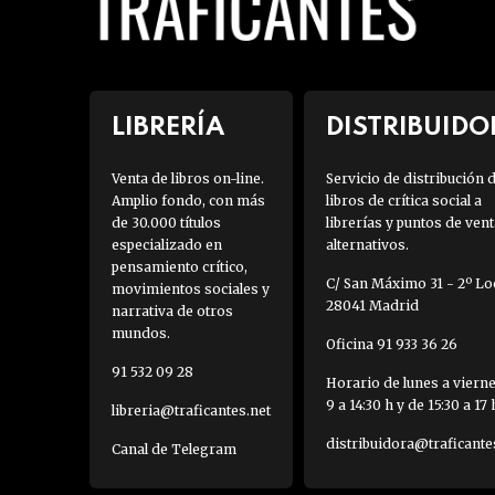
LIBRERÍA
DISTRIBUIDO
Venta de libros on-line.
Servicio de distribución 
Amplio fondo, con más
libros de crítica social a
de 30.000 títulos
librerías y puntos de vent
especializado en
alternativos.
pensamiento crítico,
C/ San Máximo 31 - 2º Loc
movimientos sociales y
28041 Madrid
narrativa de otros
mundos.
Oficina 91 933 36 26
91 532 09 28
Horario de lunes a viern
9 a 14:30 h y de 15:30 a 17 
libreria@traficantes.net
distribuidora@traficante
Canal de Telegram