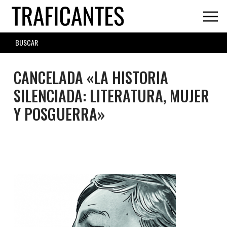
Skip
to
main
SEARCH
content
FORM
CANCELADA «LA HISTORIA
SILENCIADA: LITERATURA, MUJER
Y POSGUERRA»