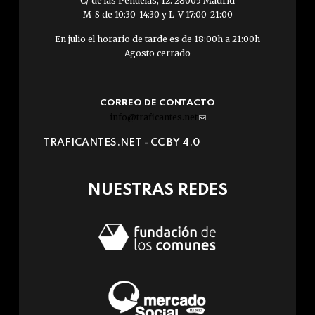
C/ de las Peñuelas, 12. 28005 Madrid
M-S de 10:30-14:30 y L-V 17:00-21:00
En julio el horario de tarde es de 18:00h a 21:00h
Agosto cerrado
CORREO DE CONTACTO
info@traficantes.net
(link
sends
TRAFICANTES.NET -
CC BY 4.0
e-
mail)
NUESTRAS REDES