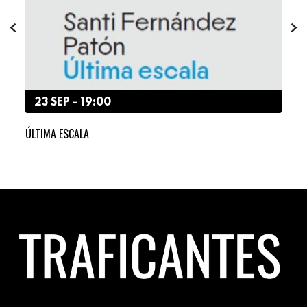
23 SEP - 19:00
2
ER Y
ÚLTIMA ESCALA
«LO