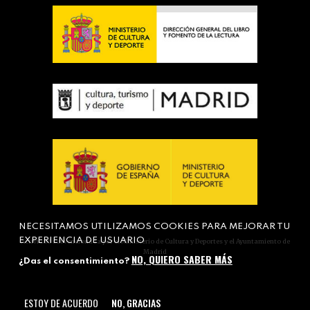
NECESITAMOS UTILIZAMOS COOKIES PARA MEJORAR TU
EXPERIENCIA DE USUARIO
Actividad subvencionada por el Ministerio de Cultura y Deportes y el Ayuntamiento de
Madrid
NO, QUIERO SABER MÁS
¿Das el consentimiento?
ESTOY DE ACUERDO
NO, GRACIAS