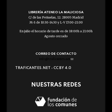
LIBRERÍA ATENEO LA MALICIOSA
C/ de las Peñuelas, 12. 28005 Madrid
M-S de 10:30-14:30 y L-V 17:00-21:00
En julio el horario de tarde es de 18:00h a 21:00h
Agosto cerrado
CORREO DE CONTACTO
info@traficantes.net
(link
sends
TRAFICANTES.NET -
CC BY 4.0
e-
mail)
NUESTRAS REDES