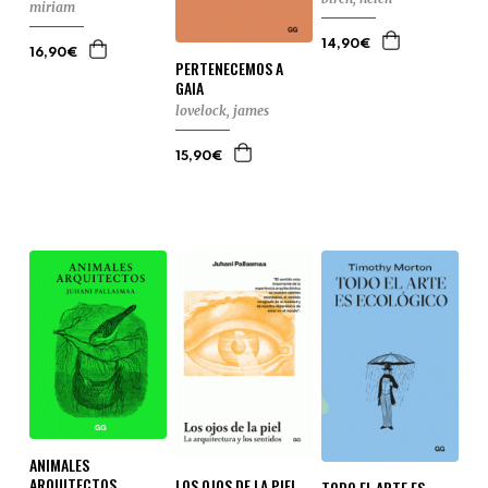
miriam
14,90€
16,90€
PERTENECEMOS A
GAIA
lovelock, james
15,90€
ANIMALES
ARQUITECTOS
LOS OJOS DE LA PIEL
TODO EL ARTE ES