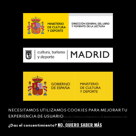
NECESITAMOS UTILIZAMOS COOKIES PARA MEJORAR TU
EXPERIENCIA DE USUARIO
Actividad subvencionada por el Ministerio de Cultura y Deportes y el Ayuntamiento de
Madrid
NO, QUIERO SABER MÁS
¿Das el consentimiento?