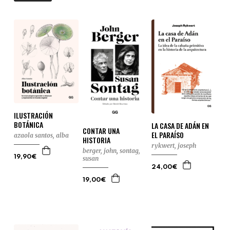
ILUSTRACIÓN
BOTÁNICA
LA CASA DE ADÁN EN
CONTAR UNA
EL PARAÍSO
azaola santos, alba
HISTORIA
rykwert, joseph
berger, john
,
sontag,
19,90€
susan
24,00€
19,00€