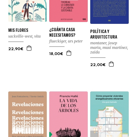
¿CUÁNTA CASA
MIS FLORES
POLÍTICA Y
NECESITAMOS?
ARQUITECTURA
sackville-west, vita
flueckiger, urs peter
montaner, josep
maria
,
muxí martínez,
22,90€
zaida
18,00€
22,00€