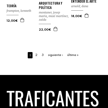
ENTENDER EL ARTE
ARQUITECTURA Y
TEORÍA
arnold, dana
POLÍTICA
frampton, kenneth
montaner, josep
maria
,
muxí martínez,
18,00€
zaida
12,00€
22,00€
1
2
3
siguiente ›
última »