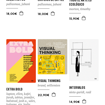
ECOLÓGICO
pallasmaa, juhani
pallasmaa, juhani
morton, timothy
18,00€
18,00€
15,90€
VISUAL THINKING
brand, willemien
INTERVALOS
EXTRA BOLD
nieto guridi, raúl
lupton, ellen
,
kafei,
22,90€
farah
,
tobias, jennifer
,
halstead, josh a.
,
sales,
14,90€
kaleena
,
xia, leslie
,