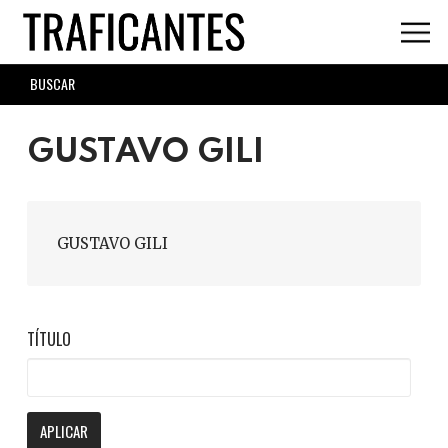
Skip
to
main
SEARCH
content
FORM
GUSTAVO GILI
GUSTAVO GILI
TÍTULO
APLICAR