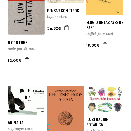
PENSAR CON TIPOS
lupton, ellen
ELOGIO DE LAS AVES DE
PASO
26,90€
rieffel, jean-noël
R CON ERRE
18,00€
nieto guridi, raúl
12,00€
ILUSTRACIÓN
ANIMALIA
BOTÁNICA
sugranyes coca,
birch, helen