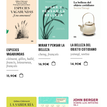
LA BELLEZA DEL
MIRAR Y PENSAR LA
OBJETO COTIDIANO
BELLEZA
ESPECIES
VAGABUNDAS
yanagi, soetsu
cheng, françois
clément, gilles
,
hallé,
francis
,
letourneux,
14,90€
16,90€
françois
15,90€