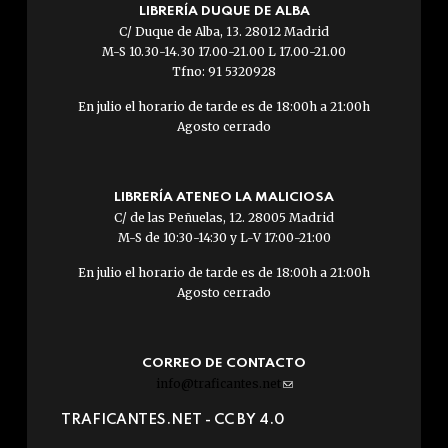
LIBRERÍA DUQUE DE ALBA
C/ Duque de Alba, 13. 28012 Madrid
M-S 10.30-14.30 17.00-21.00 L 17.00-21.00
Tfno: 91 5320928
En julio el horario de tarde es de 18:00h a 21:00h
Agosto cerrado
LIBRERÍA ATENEO LA MALICIOSA
C/ de las Peñuelas, 12. 28005 Madrid
M-S de 10:30-14:30 y L-V 17:00-21:00
En julio el horario de tarde es de 18:00h a 21:00h
Agosto cerrado
CORREO DE CONTACTO
info@traficantes.net
(link
sends
TRAFICANTES.NET -
CC BY 4.0
e-
mail)