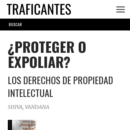
Skip
to
main
SEARCH
content
FORM
¿PROTEGER O
EXPOLIAR?
LOS DERECHOS DE PROPIEDAD
INTELECTUAL
SHIVA, VANDANA