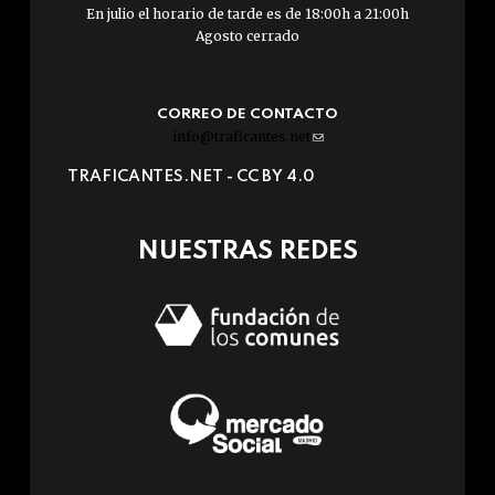
En julio el horario de tarde es de 18:00h a 21:00h
Agosto cerrado
CORREO DE CONTACTO
info@traficantes.net
(link
sends
TRAFICANTES.NET -
CC BY 4.0
e-
mail)
NUESTRAS REDES