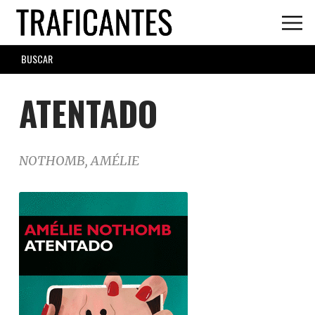
Skip
to
main
SEARCH
content
FORM
ATENTADO
NOTHOMB, AMÉLIE