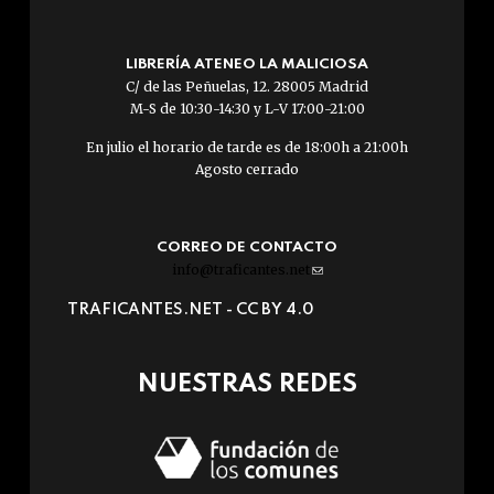
LIBRERÍA ATENEO LA MALICIOSA
C/ de las Peñuelas, 12. 28005 Madrid
M-S de 10:30-14:30 y L-V 17:00-21:00
En julio el horario de tarde es de 18:00h a 21:00h
Agosto cerrado
CORREO DE CONTACTO
info@traficantes.net
(link
sends
TRAFICANTES.NET -
CC BY 4.0
e-
mail)
NUESTRAS REDES