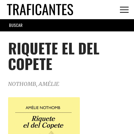
Skip
to
main
SEARCH
content
FORM
RIQUETE EL DEL
COPETE
NOTHOMB, AMÉLIE