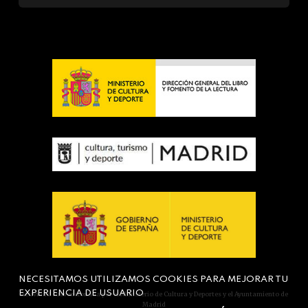
NECESITAMOS UTILIZAMOS COOKIES PARA MEJORAR TU
EXPERIENCIA DE USUARIO
Actividad subvencionada por el Ministerio de Cultura y Deportes y el Ayuntamiento de
Madrid