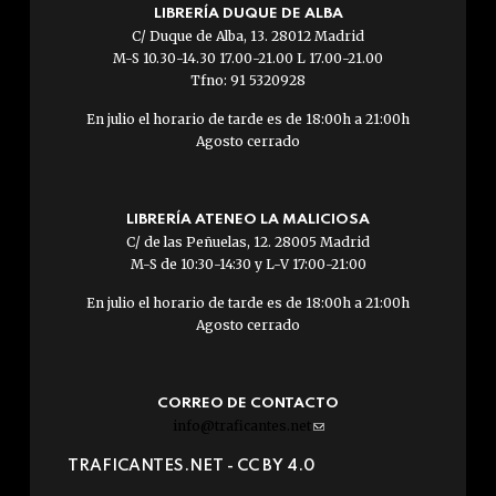
LIBRERÍA DUQUE DE ALBA
C/ Duque de Alba, 13. 28012 Madrid
M-S 10.30-14.30 17.00-21.00 L 17.00-21.00
Tfno: 91 5320928
En julio el horario de tarde es de 18:00h a 21:00h
Agosto cerrado
LIBRERÍA ATENEO LA MALICIOSA
C/ de las Peñuelas, 12. 28005 Madrid
M-S de 10:30-14:30 y L-V 17:00-21:00
En julio el horario de tarde es de 18:00h a 21:00h
Agosto cerrado
CORREO DE CONTACTO
info@traficantes.net
(link
sends
TRAFICANTES.NET -
CC BY 4.0
e-
mail)