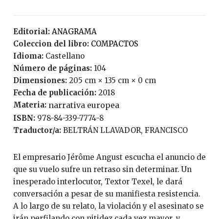
Editorial:
ANAGRAMA
Coleccion del libro:
COMPACTOS
Idioma:
Castellano
Número de páginas:
104
Dimensiones:
205 cm × 135 cm × 0 cm
Fecha de publicación:
2018
Materia:
narrativa europea
ISBN:
978-84-339-7774-8
Traductor/a:
BELTRÁN LLAVADOR, FRANCISCO
El empresario Jérôme Angust escucha el anuncio de
que su vuelo sufre un retraso sin determinar. Un
inesperado interlocutor, Textor Texel, le dará
conversación a pesar de su manifiesta resistencia.
A lo largo de su relato, la violación y el asesinato se
irán perfilando con nitidez cada vez mayor, y