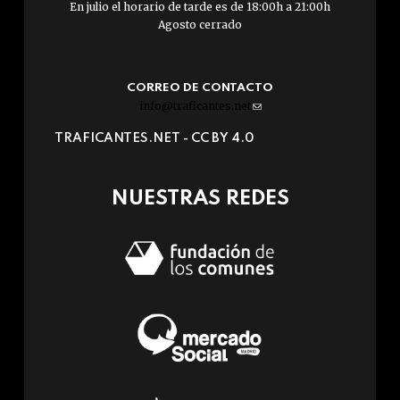
En julio el horario de tarde es de 18:00h a 21:00h
Agosto cerrado
CORREO DE CONTACTO
info@traficantes.net
(link
sends
TRAFICANTES.NET -
CC BY 4.0
e-
mail)
NUESTRAS REDES