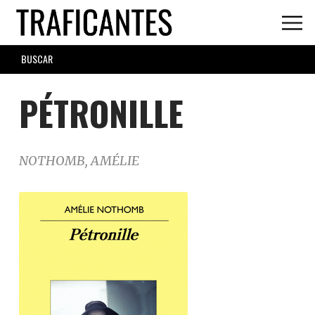
Skip
to
main
SEARCH
content
FORM
PÉTRONILLE
NOTHOMB, AMÉLIE