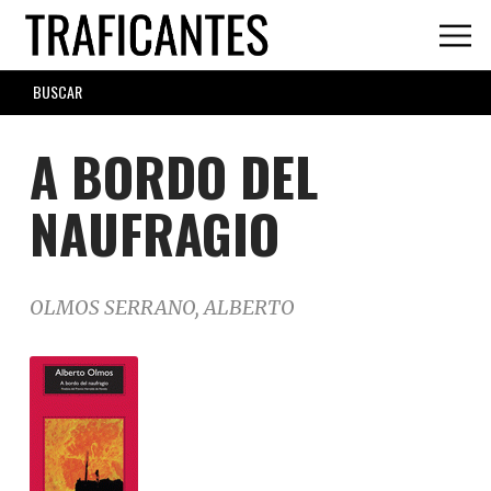
Skip
to
main
SEARCH
content
FORM
A BORDO DEL
NAUFRAGIO
OLMOS SERRANO, ALBERTO