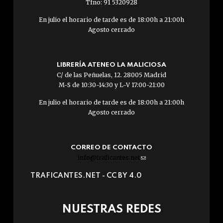
Tfno: 91 5320928
En julio el horario de tarde es de 18:00h a 21:00h
Agosto cerrado
LIBRERÍA ATENEO LA MALICIOSA
C/ de las Peñuelas, 12. 28005 Madrid
M-S de 10:30-14:30 y L-V 17:00-21:00
En julio el horario de tarde es de 18:00h a 21:00h
Agosto cerrado
CORREO DE CONTACTO
info@traficantes.net
(link
sends
TRAFICANTES.NET -
CC BY 4.0
e-
mail)
NUESTRAS REDES