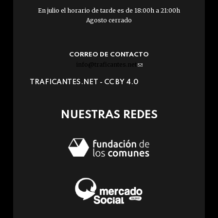
En julio el horario de tarde es de 18:00h a 21:00h
Agosto cerrado
CORREO DE CONTACTO
info@traficantes.net
(link
sends
TRAFICANTES.NET -
CC BY 4.0
e-
mail)
NUESTRAS REDES