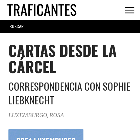
Skip
to
main
SEARCH
content
FORM
CARTAS DESDE LA
CÁRCEL
CORRESPONDENCIA CON SOPHIE
LIEBKNECHT
LUXEMBURGO, ROSA