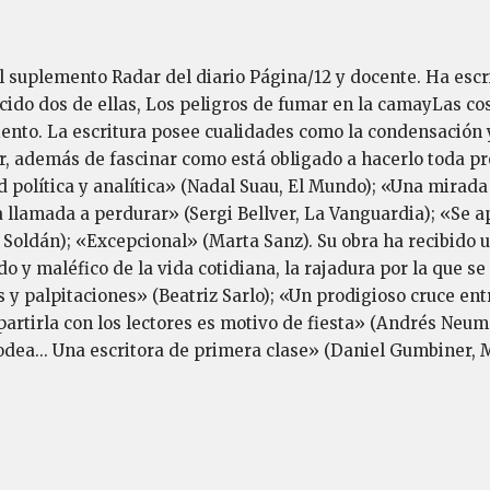
l suplemento Radar del diario Pági­na/12 y docente. Ha escrit
ido dos de ellas, Los peligros de fumar en la camayLas co
ento. La escritura posee cualidades como la condensación 
or, además de fascinar como está obligado a hacerlo toda pr
política y analítica» (Nadal Suau, El Mun­do); «Una mirada 
ra llamada a perdurar» (Sergi Bellver, La Van­guardia); «Se 
Soldán); «Excepcional» (Marta Sanz). Su obra ha recibido
o y maléfico de la vida cotidiana, la rajadura por la que se
 palpitaciones» (Beatriz Sarlo); «Un prodigioso cruce entre
artirla con los lectores es motivo de fiesta» (Andrés Neu­
rodea... Una escritora de primera clase» (Daniel Gumbiner,