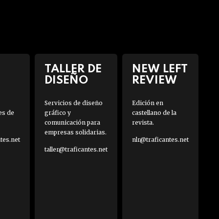
TALLER DE
NEW LEFT
DISEÑO
REVIEW
Servicios de diseño
Edición en
es de
gráfico y
castellano de la
comunicación para
revista.
empresas solidarias.
es.net
nlr@traficantes.net
taller@traficantes.net