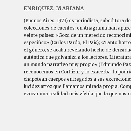
ENRIQUEZ, MARIANA
(Buenos Aires, 1973) es periodis­ta, subeditora de
colecciones de cuentos: en Anagrama han aparec
veinte países: «Goza de un merecido reconocimi
específico» (Carlos Pardo, El País); «Tanto horr
el género, se acaba revelando hecho de densidad 
auténtica que galvaniza a los lectores. Lite­ratu
un mundo narrativo muy propio» (Edmun­do Paz 
reconocemos en Cortázar y lo exacerba: lo po­drid
chapotean cuerpos entregados a sus excreciones y
luci­dez atroz que llamamos mirada propia. Comp
evo­car una realidad más vívida que la que nos 