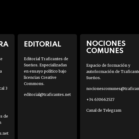
NOCIONES
RA
EDITORIAL
COMUNES
de
Editorial Traficantes de
Sueños. Especializadas
Espacio de formación y
a
en ensayo político bajo
autoformación de Traficant
licencias Creative
Sueños.
Commons.
al 3
nocionescomunes@traficant
editorial@traficantes.net
+34 630662527
Canal de Telegram
es de
h
s.net