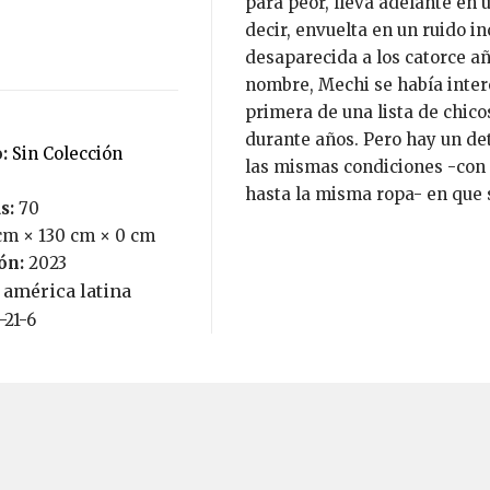
para peor, lleva adelante en u
decir, envuelta en un ruido i
desaparecida a los catorce añ
nombre, Mechi se había inter
primera de una lista de chic
durante años. Pero hay un de
o:
Sin Colección
las mismas condiciones -con 
hasta la misma ropa- en que 
s:
70
cm × 130 cm × 0 cm
ión:
2023
 américa latina
-21-6