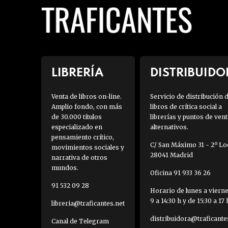
LIBRERÍA
DISTRIBUIDO
Venta de libros on-line.
Servicio de distribución 
Amplio fondo, con más
libros de crítica social a
de 30.000 títulos
librerías y puntos de vent
especializado en
alternativos.
pensamiento crítico,
C/ San Máximo 31 - 2º Loc
movimientos sociales y
28041 Madrid
narrativa de otros
mundos.
Oficina 91 933 36 26
91 532 09 28
Horario de lunes a viern
9 a 14:30 h y de 15:30 a 17 
libreria@traficantes.net
distribuidora@traficante
Canal de Telegram