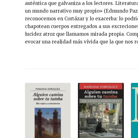
auténtica que galvaniza a los lectores. Lite­ratu
un mundo narrativo muy propio» (Edmun­do Paz 
reconocemos en Cortázar y lo exacerba: lo po­drid
chapotean cuerpos entregados a sus excreciones y
luci­dez atroz que llamamos mirada propia. Comp
evo­car una realidad más vívida que la que nos 