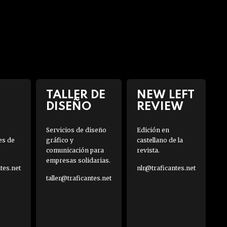
TALLER DE
NEW LEFT
DISEÑO
REVIEW
Servicios de diseño
Edición en
es de
gráfico y
castellano de la
comunicación para
revista.
empresas solidarias.
es.net
nlr@traficantes.net
taller@traficantes.net