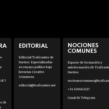
NOCIONES
RA
EDITORIAL
COMUNES
de
Editorial Traficantes de
Sueños. Especializadas
Espacio de formación y
a
en ensayo político bajo
autoformación de Traficant
licencias Creative
Sueños.
Commons.
al 3
nocionescomunes@traficant
editorial@traficantes.net
+34 630662527
Canal de Telegram
es de
h