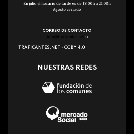
En julio el horario de tarde es de 18:00h a 21:00h
Agosto cerrado
CORREO DE CONTACTO
info@traficantes.net
(link
sends
TRAFICANTES.NET -
CC BY 4.0
e-
mail)
NUESTRAS REDES