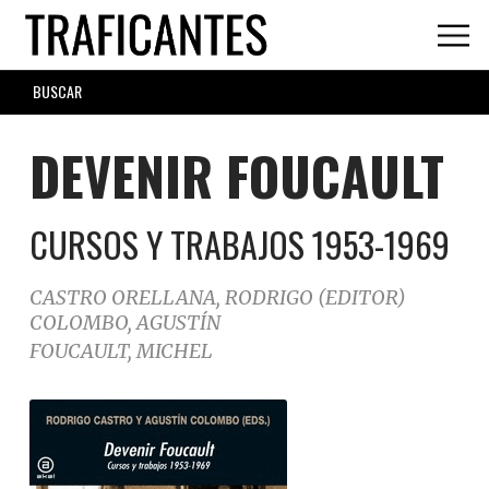
Skip
to
main
SEARCH
content
FORM
DEVENIR FOUCAULT
CURSOS Y TRABAJOS 1953-1969
CASTRO ORELLANA, RODRIGO (EDITOR)
COLOMBO, AGUSTÍN
FOUCAULT, MICHEL