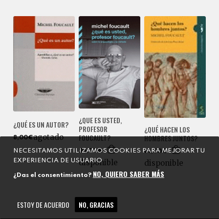
¿QUE ES USTED,
¿QUÉ ES UN AUTOR?
PROFESOR
¿QUÉ HACEN LOS
agotado
FOUCAULT?
HOMBRES JUNTOS?
8,00€
NECESITAMOS UTILIZAMOS COOKIES PARA MEJORAR TU
25,00€
14,00€
EXPERIENCIA DE USUARIO
disponible
disponible
NO, QUIERO SABER MÁS
¿Das el consentimiento?
ESTOY DE ACUERDO
NO, GRACIAS